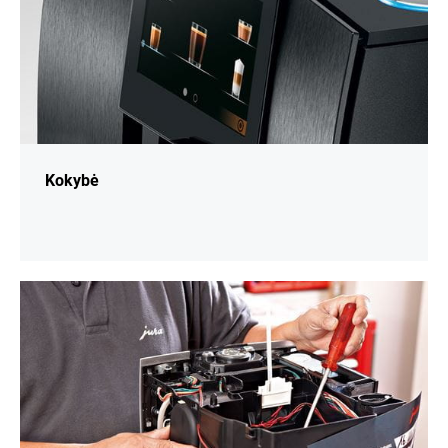
Kokybė
daugiau
informacijos