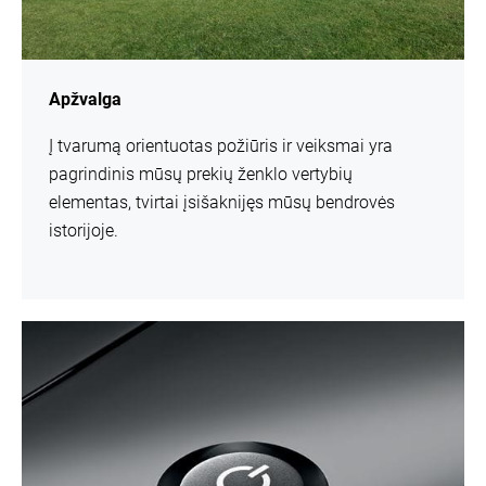
Apžvalga
Į tvarumą orientuotas požiūris ir veiksmai yra
pagrindinis mūsų prekių ženklo vertybių
elementas, tvirtai įsišaknijęs mūsų bendrovės
istorijoje.
daugiau
informacijos