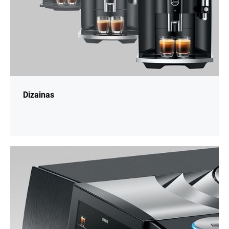
Dizainas
daugiau
informacijos