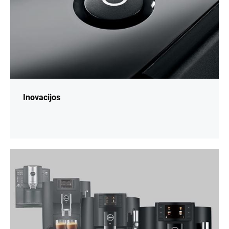
Inovacijos
daugiau
informacijos