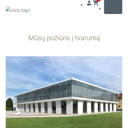
MENU
Pereiti
prie
Mūsų požiūris į tvarumą
turinio
Pereiti
prie
paieškos
daugiau
informacijos