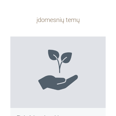
įdomesnių temų