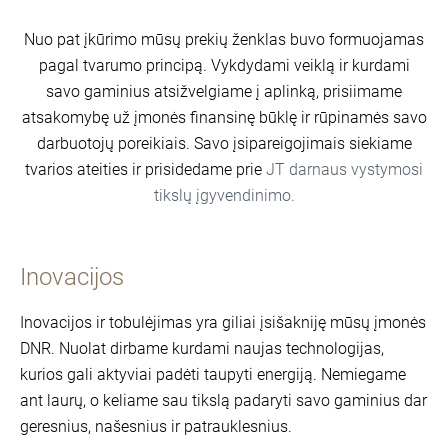
Nuo pat įkūrimo mūsų prekių ženklas buvo formuojamas
pagal tvarumo principą. Vykdydami veiklą ir kurdami
savo gaminius atsižvelgiame į aplinką, prisiimame
atsakomybę už įmonės finansinę būklę ir rūpinamės savo
darbuotojų poreikiais. Savo įsipareigojimais siekiame
tvarios ateities ir prisidedame prie
JT darnaus vystymosi
tikslų įgyvendinimo.
Inovacijos
Inovacijos ir tobulėjimas yra giliai įsišakniję mūsų įmonės
DNR. Nuolat dirbame kurdami naujas technologijas,
kurios gali aktyviai padėti taupyti energiją. Nemiegame
ant laurų, o keliame sau tikslą padaryti savo gaminius dar
geresnius, našesnius ir patrauklesnius.