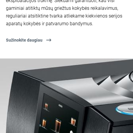
eksploatacijos trukmę. Siekdami garantuoti, kad visi
gaminiai atitiktų mūsų griežtus kokybės reikalavimus,
reguliariai atsitiktine tvarka atliekame kiekvienos serijos
aparatų kokybės ir patvarumo bandymus.
Sužinokite daugiau