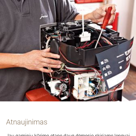
Atnaujinimas
Jau gaminių kūrimo etape daug dėmesio skiriame lengvai