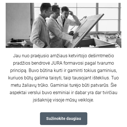
Jau nuo praėjusio amžiaus ketvirtojo dešimtmečio
pradžios bendrovė JURA formavosi pagal tvarumo
principą. Buvo būtina kurti ir gaminti tokius gaminius,
kuriuos būtų galima taisyti, taip tausojant išteklius. Tuo
metu žaliavų trūko. Gaminiai turėjo būti patvarūs. Šie
aspektai verslui buvo esminiai ir dabar yra dar tvirčiau
įsišakniję visoje mūsų veikloje.
Sužinokite daugiau