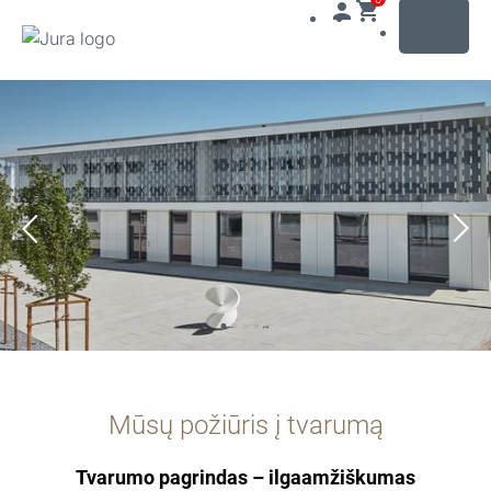
MENU
Pereiti
prie
turinio
Pereiti
prie
paieškos
Mūsų požiūris į tvarumą
Tvarumo pagrindas – ilgaamžiškumas