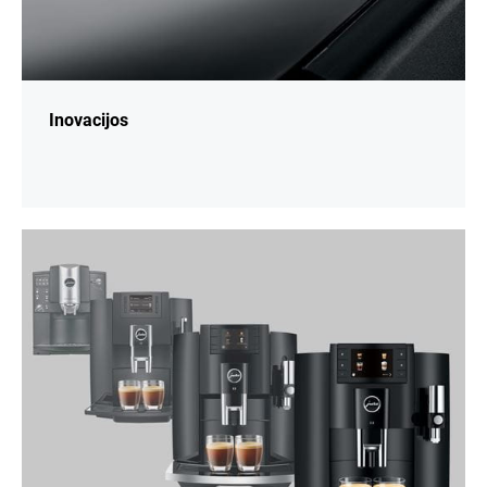
Inovacijos
daugiau
informacijos