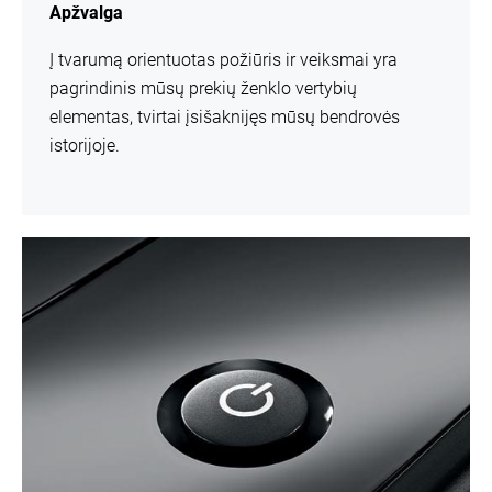
Apžvalga
Į tvarumą orientuotas požiūris ir veiksmai yra
pagrindinis mūsų prekių ženklo vertybių
elementas, tvirtai įsišaknijęs mūsų bendrovės
istorijoje.
daugiau
informacijos