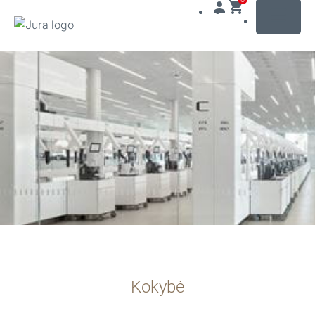
MENU
Pereiti
prie
turinio
Pereiti
prie
paieškos
Kokybė