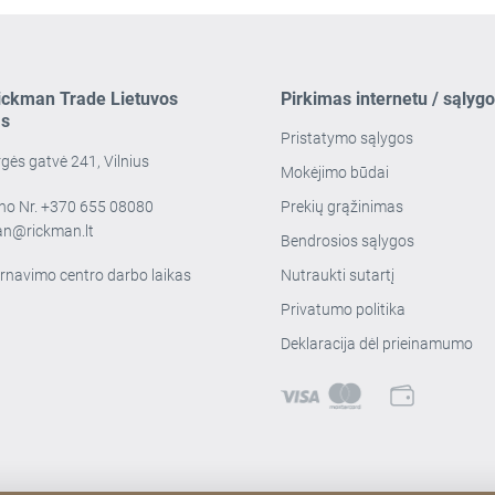
ickman Trade Lietuvos
Pirkimas internetu / sąlyg
as
Pristatymo sąlygos
ės gatvė 241, Vilnius
Mokėjimo būdai
no Nr.
+370 655 08080
Prekių grąžinimas
an@rickman.lt
Bendrosios sąlygos
rnavimo centro darbo laikas
Nutraukti sutartį
Privatumo politika
Deklaracija dėl prieinamumo