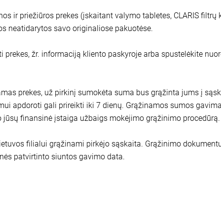
nos ir priežiūros prekes (įskaitant valymo tabletes, CLARIS filtrų 
os neatidarytos savo originaliose pakuotėse.
i prekes, žr. informaciją kliento paskyroje arba spustelėkite nuor
mas prekes, už pirkinį sumokėta suma bus grąžinta jums į sąsk
 apdoroti gali prireikti iki 7 dienų. Grąžinamos sumos gavimas g
aiko jūsų finansinė įstaiga užbaigs mokėjimo grąžinimo procedūrą.
etuvos filialui grąžinami pirkėjo sąskaita. Grąžinimo dokumentu
nės patvirtinto siuntos gavimo data.