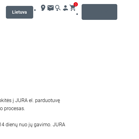
0
MENU
Lietuva
pkitės į JURA el. parduotuvę
mo procesas.
er 14 dienų nuo jų gavimo. JURA