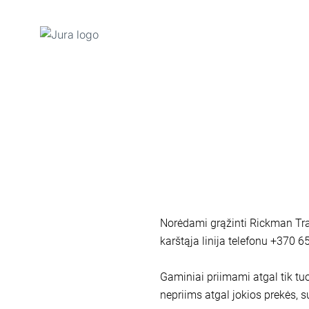
Pereiti
prie
turinio
Pereiti
prie
paieškos
Norėdami grąžinti Rickman Trad
karštąja linija telefonu +370
Gaminiai priimami atgal tik tuo
nepriims atgal jokios prekės, s