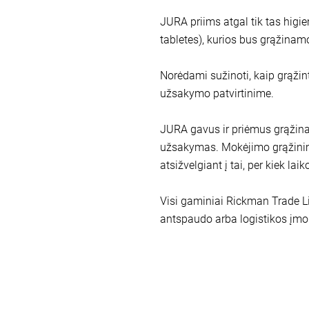
JURA priims atgal tik tas higie
tabletes), kurios bus grąžinam
Norėdami sužinoti, kaip grąžint
užsakymo patvirtinime.
JURA gavus ir priėmus grąžina
užsakymas. Mokėjimo grąžinimui
atsižvelgiant į tai, per kiek l
Visi gaminiai Rickman Trade Li
antspaudo arba logistikos įmo