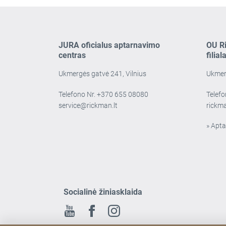
JURA oficialus aptarnavimo
OU R
centras
filial
Ukmergės gatvė 241, Vilnius
Ukmerg
Telefono Nr.
+370 655 08080
Telefo
service@rickman.lt
rickm
» Apta
Socialinė žiniasklaida
Youtube
Facebook
Instagram