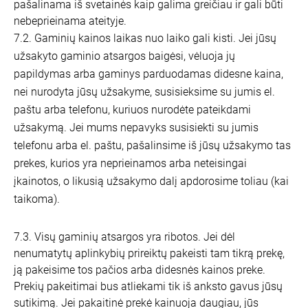
pašalinama iš svetainės kaip galima greičiau ir gali būti
nebeprieinama ateityje.
7.2. Gaminių kainos laikas nuo laiko gali kisti. Jei jūsų
užsakyto gaminio atsargos baigėsi, vėluoja jų
papildymas arba gaminys parduodamas didesne kaina,
nei nurodyta jūsų užsakyme, susisieksime su jumis el.
paštu arba telefonu, kuriuos nurodėte pateikdami
užsakymą. Jei mums nepavyks susisiekti su jumis
telefonu arba el. paštu, pašalinsime iš jūsų užsakymo tas
prekes, kurios yra neprieinamos arba neteisingai
įkainotos, o likusią užsakymo dalį apdorosime toliau (kai
taikoma).
7.3. Visų gaminių atsargos yra ribotos. Jei dėl
nenumatytų aplinkybių prireiktų pakeisti tam tikrą prekę,
ją pakeisime tos pačios arba didesnės kainos preke.
Prekių pakeitimai bus atliekami tik iš anksto gavus jūsų
sutikimą. Jei pakaitinė prekė kainuoja daugiau, jūs