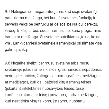
9.7 Neteigiame ir negarantuojame, kad šioje svetainėje
pateikiama medžiaga, bet kuri iš svetainės funkcijų ir
serveris veiks be pertrūkių ar delsos, be klaidų, defektų,
virusų, trikčių ar bus suderinami su bet kuria programine
įranga ar medžiaga. Ši svetainė pateikiama „tokia, kokia
yra“. Lankydamiesi svetainėje asmeniškai prisiimate visą
galimą riziką.
9.8 Negalite skelbti per mūsų svetainę arba mūsų
svetainėje jokios šmeižikiškos, grasinančios, nepadorios,
nerimą keliančios, žalingos ar pornografinės medžiagos
ar medžiagos, kuri gali pažeisti kitų asmenų teises
(įskaitant intelektinės nuosavybės teises, teisę į
konfidencialumą ar teisę į privatumą) arba medžiagos,
kuri neatitinka visų taikomų įstatymų nuostatų.