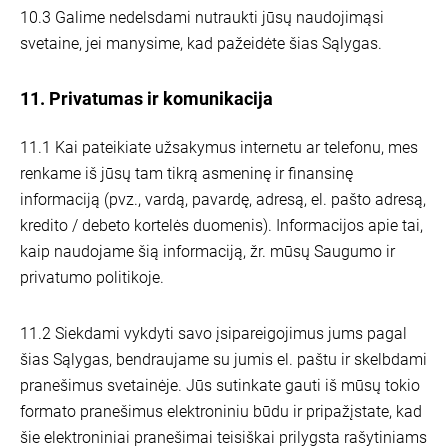
10.3 Galime nedelsdami nutraukti jūsų naudojimąsi
svetaine, jei manysime, kad pažeidėte šias Sąlygas.
11. Privatumas ir komunikacija
11.1 Kai pateikiate užsakymus internetu ar telefonu, mes
renkame iš jūsų tam tikrą asmeninę ir finansinę
informaciją (pvz., vardą, pavardę, adresą, el. pašto adresą,
kredito / debeto kortelės duomenis). Informacijos apie tai,
kaip naudojame šią informaciją, žr. mūsų Saugumo ir
privatumo politikoje.
11.2 Siekdami vykdyti savo įsipareigojimus jums pagal
šias Sąlygas, bendraujame su jumis el. paštu ir skelbdami
pranešimus svetainėje. Jūs sutinkate gauti iš mūsų tokio
formato pranešimus elektroniniu būdu ir pripažįstate, kad
šie elektroniniai pranešimai teisiškai prilygsta rašytiniams