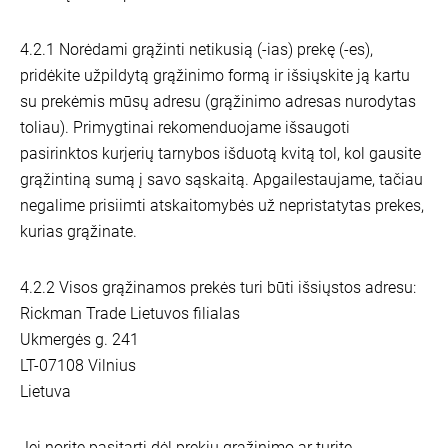
4.2.1 Norėdami grąžinti netikusią (-ias) prekę (-es),
pridėkite užpildytą grąžinimo formą ir išsiųskite ją kartu
su prekėmis mūsų adresu (grąžinimo adresas nurodytas
toliau). Primygtinai rekomenduojame išsaugoti
pasirinktos kurjerių tarnybos išduotą kvitą tol, kol gausite
grąžintiną sumą į savo sąskaitą. Apgailestaujame, tačiau
negalime prisiimti atskaitomybės už nepristatytas prekes,
kurias grąžinate.
4.2.2 Visos grąžinamos prekės turi būti išsiųstos adresu:
Rickman Trade Lietuvos filialas
Ukmergės g. 241
LT-07108 Vilnius
Lietuva
Jei norite pasitarti dėl prekių grąžinimo ar turite