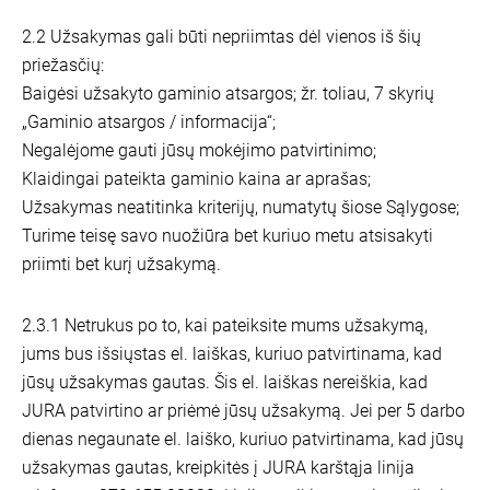
2.2 Užsakymas gali būti nepriimtas dėl vienos iš šių
priežasčių:
Baigėsi užsakyto gaminio atsargos; žr. toliau, 7 skyrių
„Gaminio atsargos / informacija“;
Negalėjome gauti jūsų mokėjimo patvirtinimo;
Klaidingai pateikta gaminio kaina ar aprašas;
Užsakymas neatitinka kriterijų, numatytų šiose Sąlygose;
Turime teisę savo nuožiūra bet kuriuo metu atsisakyti
priimti bet kurį užsakymą.
2.3.1 Netrukus po to, kai pateiksite mums užsakymą,
jums bus išsiųstas el. laiškas, kuriuo patvirtinama, kad
jūsų užsakymas gautas. Šis el. laiškas nereiškia, kad
JURA patvirtino ar priėmė jūsų užsakymą. Jei per 5 darbo
dienas negaunate el. laiško, kuriuo patvirtinama, kad jūsų
užsakymas gautas, kreipkitės į JURA karštąja linija