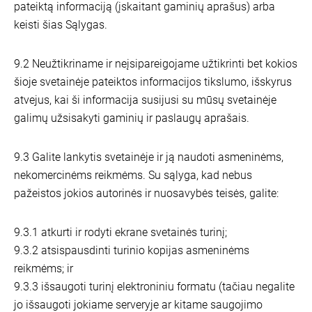
pateiktą informaciją (įskaitant gaminių aprašus) arba
keisti šias Sąlygas.
9.2 Neužtikriname ir neįsipareigojame užtikrinti bet kokios
šioje svetainėje pateiktos informacijos tikslumo, išskyrus
atvejus, kai ši informacija susijusi su mūsų svetainėje
galimų užsisakyti gaminių ir paslaugų aprašais.
9.3 Galite lankytis svetainėje ir ją naudoti asmeninėms,
nekomercinėms reikmėms. Su sąlyga, kad nebus
pažeistos jokios autorinės ir nuosavybės teisės, galite:
9.3.1 atkurti ir rodyti ekrane svetainės turinį;
9.3.2 atsispausdinti turinio kopijas asmeninėms
reikmėms; ir
9.3.3 išsaugoti turinį elektroniniu formatu (tačiau negalite
jo išsaugoti jokiame serveryje ar kitame saugojimo