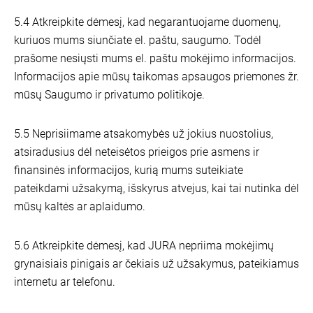
5.4 Atkreipkite dėmesį, kad negarantuojame duomenų,
kuriuos mums siunčiate el. paštu, saugumo. Todėl
prašome nesiųsti mums el. paštu mokėjimo informacijos.
Informacijos apie mūsų taikomas apsaugos priemones žr.
mūsų Saugumo ir privatumo politikoje.
5.5 Neprisiimame atsakomybės už jokius nuostolius,
atsiradusius dėl neteisėtos prieigos prie asmens ir
finansinės informacijos, kurią mums suteikiate
pateikdami užsakymą, išskyrus atvejus, kai tai nutinka dėl
mūsų kaltės ar aplaidumo.
5.6 Atkreipkite dėmesį, kad JURA nepriima mokėjimų
grynaisiais pinigais ar čekiais už užsakymus, pateikiamus
internetu ar telefonu.