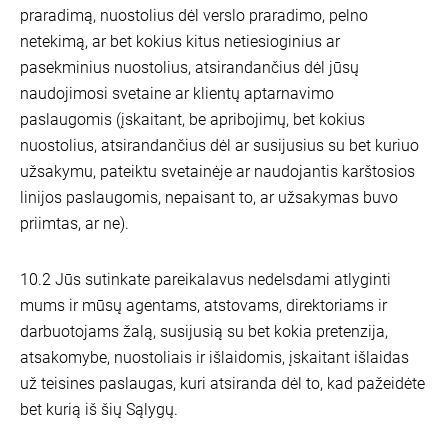
praradimą, nuostolius dėl verslo praradimo, pelno
netekimą, ar bet kokius kitus netiesioginius ar
pasekminius nuostolius, atsirandančius dėl jūsų
naudojimosi svetaine ar klientų aptarnavimo
paslaugomis (įskaitant, be apribojimų, bet kokius
nuostolius, atsirandančius dėl ar susijusius su bet kuriuo
užsakymu, pateiktu svetainėje ar naudojantis karštosios
linijos paslaugomis, nepaisant to, ar užsakymas buvo
priimtas, ar ne).
10.2 Jūs sutinkate pareikalavus nedelsdami atlyginti
mums ir mūsų agentams, atstovams, direktoriams ir
darbuotojams žalą, susijusią su bet kokia pretenzija,
atsakomybe, nuostoliais ir išlaidomis, įskaitant išlaidas
už teisines paslaugas, kuri atsiranda dėl to, kad pažeidėte
bet kurią iš šių Sąlygų.