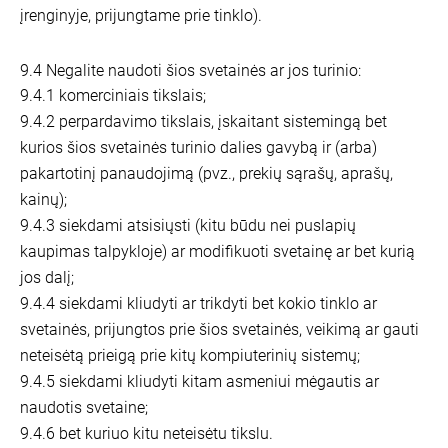
įrenginyje, prijungtame prie tinklo).
9.4 Negalite naudoti šios svetainės ar jos turinio:
9.4.1 komerciniais tikslais;
9.4.2 perpardavimo tikslais, įskaitant sistemingą bet
kurios šios svetainės turinio dalies gavybą ir (arba)
pakartotinį panaudojimą (pvz., prekių sąrašų, aprašų,
kainų);
9.4.3 siekdami atsisiųsti (kitu būdu nei puslapių
kaupimas talpykloje) ar modifikuoti svetainę ar bet kurią
jos dalį;
9.4.4 siekdami kliudyti ar trikdyti bet kokio tinklo ar
svetainės, prijungtos prie šios svetainės, veikimą ar gauti
neteisėtą prieigą prie kitų kompiuterinių sistemų;
9.4.5 siekdami kliudyti kitam asmeniui mėgautis ar
naudotis svetaine;
9.4.6 bet kuriuo kitu neteisėtu tikslu.