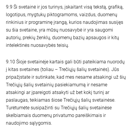
9.9 Ši svetainė ir jos turinys, įskaitant visą tekstą, grafiką,
logotipus, mygtukų piktogramoms, vaizdus, duomenų
rinkinius ir programinę įrangą, kurios naudojimas susijęs
su šia svetaine, yra mūsų nuosavybė ir yra saugomi
autorių, prekių ženklų, duomenų bazių apsaugos ir kitų
intelektinės nuosavybės teisių.
9.10 Šioje svetainėje kartais gali būti pateikiama nuorodų
į kitas svetaines (toliau – Trečiųjų šalių svetainės). Jūs
pripažįstate ir sutinkate, kad mes nesame atsakingi už šių
Trečiųjų šalių svetainių pasiekiamumą ir nesame
atsakingi ar įpareigoti atsakyti už bet kokį turinį ar
paslaugas, teikiamas šiose Trečiųjų šalių svetainėse.
Turėtumėte susipažinti su Trečiųjų šalių svetainėse
skelbiamais duomenų privatumo pareiškimais ir
naudojimo sąlygomis.