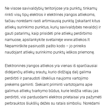
Ne visose savivaldybių teritorijose yra punktų, tinkamų
rinkti visų tipų elektros ir elektrinės įrangos atliekoms,
tačiau norėdami rasti artimiausią punktą (įskaitant kitus
atliekų surinkimo punktus, kurių savivaldybės nevaldo) ir
gauti patarimų, kaip prisidėti prie atliekų perdirbimo
namuose, apsilankykite svetainėje www.atliekos.lt
Nepamirškite pasiruošti pašto kodo – jo prireiks
naudojant atliekų surinkimo punktų ieškos priemonę.
Elektroninės įrangos atliekos yra vienas iš sparčiausiai
didėjančių atliekų srautų, kurio didžiąją dalį galima
perdirbti ir panaudoti išteklius naujoms vartojimo
prekėms gaminti. Siekiant priminti vartotojams apie
galimus atliekų tvarkymo būdus, kurie leidžia vėliau jas
perdirbti, visi parduodami elektros prietaisai yra pažymėti
perbrauktos šiukšlių dėžės su ratais simboliu. Norėdami