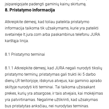
įsipareigojate padengti gaminių kainų skirtumą.
8. Pristatymo informacija
Atkreipkite dėmesį, kad toliau pateikta pristatymo
informacija taikoma tik užsakymams, kurie yra pateikti
svetainėje lt.jura.com arba paskambinus telefonu JURA
karštąja linija.
8.1 Pristatymo terminai
8.1.1 Atkreipkite dėmesį, kad JURA negali nurodyti tikslių
pristatymo terminų; pristatymas gali trukti iki 5 darbo
dienų LR teritorijoje, išskyrus atvejus, kai gaminio aprašo
skiltyje nurodyti kiti terminai. Tai taikoma užsisakant
prekes, kurių yra atsargose, ir tais atvejais, kai mokėjimas
yra patvirtinamas. Negalime užtikrinti, kad užsakymas
bus pristatytas anksčiau, nei nurodytas terminas.