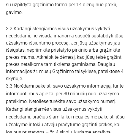
su užpildyta grąžinimo forma per 14 dienų nuo prekių
gavimo.
3.2 Kadangi stengiamės visus užsakymus vykdyti
nedelsdami, ne visada įmanoma suspėti sustabdyti jūsų
užsakymo išsiuntimo procesą. Jei jūsų užsakymas jau
išsiųstas, nepriimkite pristatyto pirkinio arba grąžinkite
prekes mums. Atkreipkite dėmesį, kad jūsų teisė grąžinti
prekes netaikoma tam tikriems gaminiams. Daugiau
informacijos žr. mūsų Grąžinimo taisyklėse, pateiktose 4
skyriuje.
3.3 Norėdami pakeisti savo užsakymo informaciją, turite
informuoti mus apie tai per 30 minučių nuo užsakymo
pateikimo. Netoliese turėkite savo užsakymo numerį.
Kadangi stengiamės visus užsakymus vykdyti
nedelsdami, praėjus šiam laikui negalėsime pakeisti jūsų
užsakymo ir tokiu atveju prašytume grąžinti prekes, kai
jos bus pristatytos – žr. 4 skyrių, kuriame aprašyta