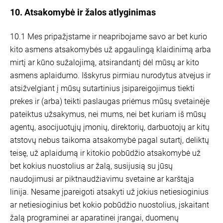
10. Atsakomybė ir žalos atlyginimas
10.1 Mes pripažįstame ir neapribojame savo ar bet kurio
kito asmens atsakomybės už apgaulingą klaidinimą arba
mirtį ar kūno sužalojimą, atsirandantį dėl mūsų ar kito
asmens aplaidumo. Išskyrus pirmiau nurodytus atvejus ir
atsižvelgiant į mūsų sutartinius įsipareigojimus tiekti
prekes ir (arba) teikti paslaugas priėmus mūsų svetainėje
pateiktus užsakymus, nei mums, nei bet kuriam iš mūsų
agentų, asocijuotųjų įmonių, direktorių, darbuotojų ar kitų
atstovų nebus taikoma atsakomybė pagal sutartį, deliktų
teisę, už aplaidumą ir kitokio pobūdžio atsakomybė už
bet kokius nuostolius ar žalą, susijusią su jūsų
naudojimusi ar piktnaudžiavimu svetaine ar karštąja
linija. Nesame įpareigoti atsakyti už jokius netiesioginius
ar netiesioginius bet kokio pobūdžio nuostolius, įskaitant
žalą programinei ar aparatinei įrangai, duomenų