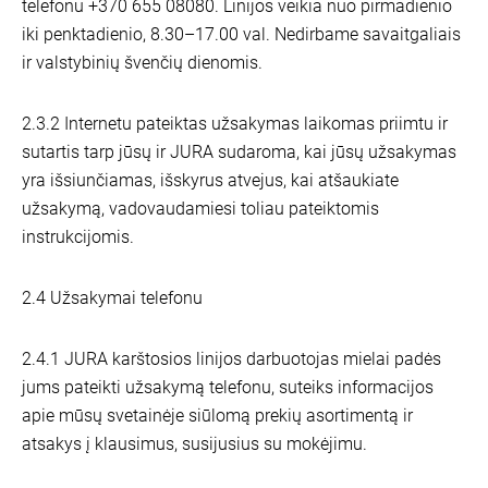
telefonu +370 655 08080. Linijos veikia nuo pirmadienio
iki penktadienio, 8.30–17.00 val. Nedirbame savaitgaliais
ir valstybinių švenčių dienomis.
2.3.2 Internetu pateiktas užsakymas laikomas priimtu ir
sutartis tarp jūsų ir JURA sudaroma, kai jūsų užsakymas
yra išsiunčiamas, išskyrus atvejus, kai atšaukiate
užsakymą, vadovaudamiesi toliau pateiktomis
instrukcijomis.
2.4 Užsakymai telefonu
2.4.1 JURA karštosios linijos darbuotojas mielai padės
jums pateikti užsakymą telefonu, suteiks informacijos
apie mūsų svetainėje siūlomą prekių asortimentą ir
atsakys į klausimus, susijusius su mokėjimu.