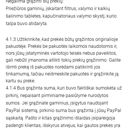
Negalima grąžinti šių prekių:
Priežiūros gaminių, įskaitant filtrus, valymo ir kalkių
šalinimo tabletes, kapučinatoriaus valymo skystį, kurio
talpa buvo atidaryta.
4.1.3 Užtikrinkite, kad prekės būtų grąžintos originalioje
pakuotėje. Prekės be pakuotės laikomos naudotomis ir,
nors jūsų įstatyminės vartotojo teisės nebus paveiktos,
gali nebūti įmanoma atlikti tokių prekių grąžinimo. Galite
išimti prekę iš pakuotės norėdami patikrinti jos
tinkamumą, tačiau neišmeskite pakuotės ir grąžinkite ją
kartu su preke.
4.1.4 Bus grąžinta suma, kuri buvo faktiškai sumokėta už
pirkinį, nepaisant pirminiame pasiūlyme nurodytos
sumos. Jei grąžinate gaminius, įsigytus naudojant
PayPal sistemą, pirkinio suma bus grąžinta į jūsų PayPal
sąskaitą. Pašto ir kitas grąžinimo išlaidas įsipareigoja
padengti klientas, išskyrus atvejus, kai gautos prekės yra