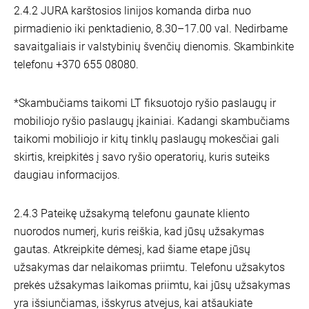
2.4.2 JURA karštosios linijos komanda dirba nuo
pirmadienio iki penktadienio, 8.30–17.00 val. Nedirbame
savaitgaliais ir valstybinių švenčių dienomis. Skambinkite
telefonu +370 655 08080.
*Skambučiams taikomi LT fiksuotojo ryšio paslaugų ir
mobiliojo ryšio paslaugų įkainiai. Kadangi skambučiams
taikomi mobiliojo ir kitų tinklų paslaugų mokesčiai gali
skirtis, kreipkitės į savo ryšio operatorių, kuris suteiks
daugiau informacijos.
2.4.3 Pateikę užsakymą telefonu gaunate kliento
nuorodos numerį, kuris reiškia, kad jūsų užsakymas
gautas. Atkreipkite dėmesį, kad šiame etape jūsų
užsakymas dar nelaikomas priimtu. Telefonu užsakytos
prekės užsakymas laikomas priimtu, kai jūsų užsakymas
yra išsiunčiamas, išskyrus atvejus, kai atšaukiate