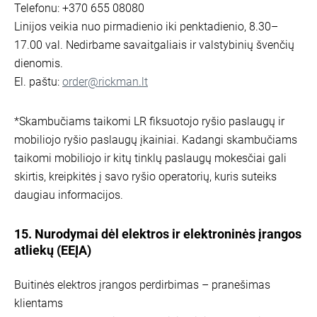
Telefonu: +370 655 08080
Linijos veikia nuo pirmadienio iki penktadienio, 8.30–
17.00 val. Nedirbame savaitgaliais ir valstybinių švenčių
dienomis.
El. paštu:
order@rickman.lt
*Skambučiams taikomi LR fiksuotojo ryšio paslaugų ir
mobiliojo ryšio paslaugų įkainiai. Kadangi skambučiams
taikomi mobiliojo ir kitų tinklų paslaugų mokesčiai gali
skirtis, kreipkitės į savo ryšio operatorių, kuris suteiks
daugiau informacijos.
15. Nurodymai dėl elektros ir elektroninės įrangos
atliekų (EEĮA)
Buitinės elektros įrangos perdirbimas – pranešimas
klientams