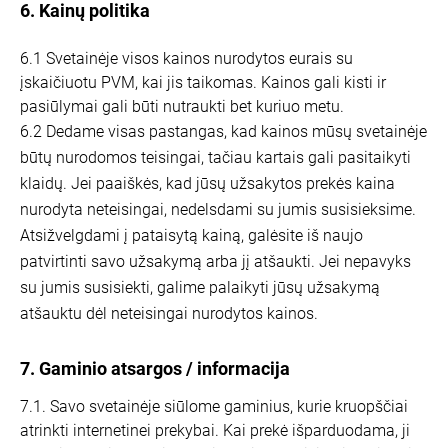
6. Kainų politika
6.1 Svetainėje visos kainos nurodytos eurais su
įskaičiuotu PVM, kai jis taikomas. Kainos gali kisti ir
pasiūlymai gali būti nutraukti bet kuriuo metu.
6.2 Dedame visas pastangas, kad kainos mūsų svetainėje
būtų nurodomos teisingai, tačiau kartais gali pasitaikyti
klaidų. Jei paaiškės, kad jūsų užsakytos prekės kaina
nurodyta neteisingai, nedelsdami su jumis susisieksime.
Atsižvelgdami į pataisytą kainą, galėsite iš naujo
patvirtinti savo užsakymą arba jį atšaukti. Jei nepavyks
su jumis susisiekti, galime palaikyti jūsų užsakymą
atšauktu dėl neteisingai nurodytos kainos.
7. Gaminio atsargos / informacija
7.1. Savo svetainėje siūlome gaminius, kurie kruopščiai
atrinkti internetinei prekybai. Kai prekė išparduodama, ji