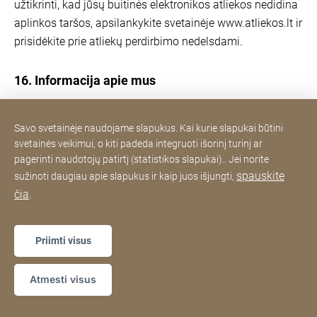
užtikrinti, kad jūsų buitinės elektronikos atliekos nedidina
aplinkos taršos, apsilankykite svetainėje www.atliekos.lt ir
prisidėkite prie atliekų perdirbimo nedelsdami.
16. Informacija apie mus
Rickman Trade Lietuvos filialas
Savo svetainėje naudojame slapukus. Kai kurie slapukai būtini
Įmonės kodas: 304436514
svetainės veikimui, o kiti padeda integruoti išorinį turinį ar
Adresas: Ukmergės g. 241,
pagerinti naudotojų patirtį (statistikos slapukai).. Jei norite
LT-07108 Vilnius, Lietuva
spauskite
sužinoti daugiau apie slapukus ir kaip juos išjungti,
PVM mokėtojo kodas: LT100010641417
čia
.
Priimti visus
JURA oficialus aptarnavimo centras
Atmesti visus
OU Rickman Trade Lietuvos filialas