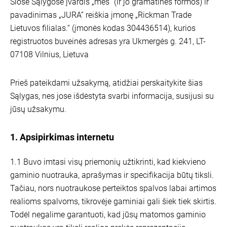
Šiose Sąlygose įvardis „mes“ (ir jo gramatinės formos) ir
pavadinimas „JURA“ reiškia įmonę „Rickman Trade
Lietuvos filialas.“ (įmonės kodas 304436514), kurios
registruotos buveinės adresas yra Ukmergės g. 241, LT-
07108 Vilnius, Lietuva
Prieš pateikdami užsakymą, atidžiai perskaitykite šias
Sąlygas, nes jose išdėstyta svarbi informacija, susijusi su
jūsų užsakymu.
1. Apsipirkimas internetu
1.1 Buvo imtasi visų priemonių užtikrinti, kad kiekvieno
gaminio nuotrauka, aprašymas ir specifikacija būtų tiksli.
Tačiau, nors nuotraukose perteiktos spalvos labai artimos
realioms spalvoms, tikrovėje gaminiai gali šiek tiek skirtis.
Todėl negalime garantuoti, kad jūsų matomos gaminio