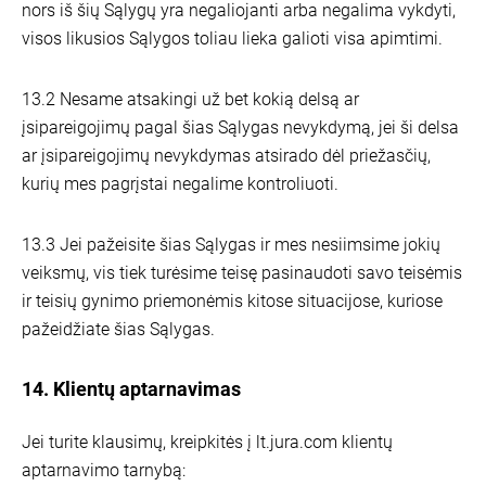
nors iš šių Sąlygų yra negaliojanti arba negalima vykdyti,
visos likusios Sąlygos toliau lieka galioti visa apimtimi.
13.2 Nesame atsakingi už bet kokią delsą ar
įsipareigojimų pagal šias Sąlygas nevykdymą, jei ši delsa
ar įsipareigojimų nevykdymas atsirado dėl priežasčių,
kurių mes pagrįstai negalime kontroliuoti.
13.3 Jei pažeisite šias Sąlygas ir mes nesiimsime jokių
veiksmų, vis tiek turėsime teisę pasinaudoti savo teisėmis
ir teisių gynimo priemonėmis kitose situacijose, kuriose
pažeidžiate šias Sąlygas.
14. Klientų aptarnavimas
Jei turite klausimų, kreipkitės į lt.jura.com klientų
aptarnavimo tarnybą: