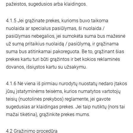
pažeistos, sugedusios arba klaidingos.
4.1.5 Jei grąžinate prekes, kurioms buvo taikoma
nuolaida ar specialus pasiūlymas, ši nuolaida /
pasiūlymas nebegalios, jei sumokėta suma bus mažesnė
už sumą pritaikius nuolaidą / pasiūlymą, ir grąžinama
suma bus atitinkamai pakoreguota. Be to, grąžinant šias
prekes kartu turi būti grąžintos ir bet kokios reklaminės
dovanos, išsiųstos kartu su užsakymu.
4.1.6 Nė viena iš pirmiau nurodytų nuostatų nedaro įtakos
jūsų įstatyminėms teisėms, kurios numatytos vartotojų
teisių (nuotolinės prekybos) reglamente, jei gavote
sugedusias ar klaidingas prekes. Jei taip nutiktų (nors tai
mažai tikėtina), grąžinkite prekes mums.
4.2 Grąžinimo procedūra