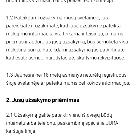
nuotraukos yra tiksli realios prekės reprezentacija.
1.2 Pateikdami užsakymą mūsų svetainėje, jūs
pareiškiate ir užtikrinate, kad jūsų užsakyme pateikta
mokėjimo informacija yra tinkama ir teisinga, o mums
priėmus ir apdorojus jūsų užsakymą, bus sumokėta visa
mokėtina suma. Pateikdami užsakymą jūs patvirtinate,
kad esate asmuo, nurodytas atsiskaitymo rekvizituose.
1.3 Jaunesni nei 18 metų asmenys neturėtų registruotis
šioje svetainėje ar pateikti mums bet kokios informacijos.
2. Jūsų užsakymo priėmimas
2.1 Užsakymą galite pateikti vienu iš dviejų būdų –
internetu arba telefonu, paskambinę specialia JURA
karštąja linija.