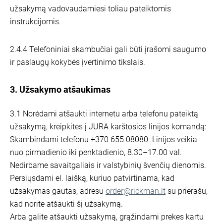
užsakymą vadovaudamiesi toliau pateiktomis
instrukcijomis.
2.4.4 Telefoniniai skambučiai gali būti įrašomi saugumo
ir paslaugų kokybės įvertinimo tikslais.
3. Užsakymo atšaukimas
3.1 Norėdami atšaukti internetu arba telefonu pateiktą
užsakymą, kreipkitės į JURA karštosios linijos komandą:
Skambindami telefonu +370 655 08080. Linijos veikia
nuo pirmadienio iki penktadienio, 8.30–17.00 val.
Nedirbame savaitgaliais ir valstybinių švenčių dienomis.
Persiųsdami el. laišką, kuriuo patvirtinama, kad
užsakymas gautas, adresu
order@rickman.lt
su prierašu,
kad norite atšaukti šį užsakymą.
Arba galite atšaukti užsakymą, grąžindami prekes kartu