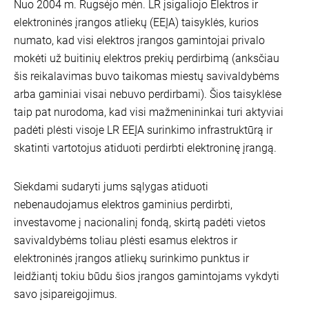
Nuo 2004 m. Rugsėjo mėn. LR įsigaliojo Elektros ir
elektroninės įrangos atliekų (EEĮA) taisyklės, kurios
numato, kad visi elektros įrangos gamintojai privalo
mokėti už buitinių elektros prekių perdirbimą (anksčiau
šis reikalavimas buvo taikomas miestų savivaldybėms
arba gaminiai visai nebuvo perdirbami). Šios taisyklėse
taip pat nurodoma, kad visi mažmenininkai turi aktyviai
padėti plėsti visoje LR EEĮA surinkimo infrastruktūrą ir
skatinti vartotojus atiduoti perdirbti elektroninę įrangą.
Siekdami sudaryti jums sąlygas atiduoti
nebenaudojamus elektros gaminius perdirbti,
investavome į nacionalinį fondą, skirtą padėti vietos
savivaldybėms toliau plėsti esamus elektros ir
elektroninės įrangos atliekų surinkimo punktus ir
leidžiantį tokiu būdu šios įrangos gamintojams vykdyti
savo įsipareigojimus.