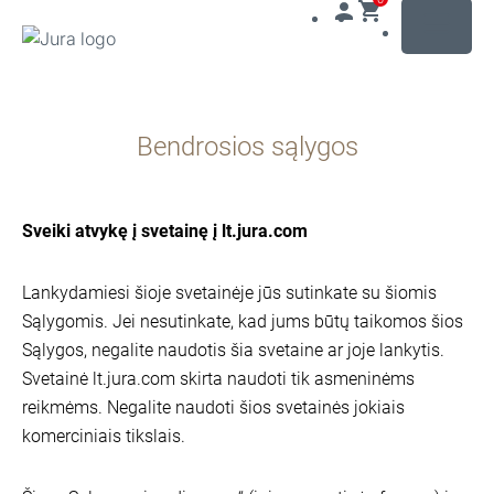
MENU
Pereiti
prie
Bendrosios sąlygos
turinio
Pereiti
prie
paieškos
Sveiki atvykę į svetainę į lt.jura.com
Lankydamiesi šioje svetainėje jūs sutinkate su šiomis
Sąlygomis. Jei nesutinkate, kad jums būtų taikomos šios
Sąlygos, negalite naudotis šia svetaine ar joje lankytis.
Svetainė lt.jura.com skirta naudoti tik asmeninėms
reikmėms. Negalite naudoti šios svetainės jokiais
komerciniais tikslais.