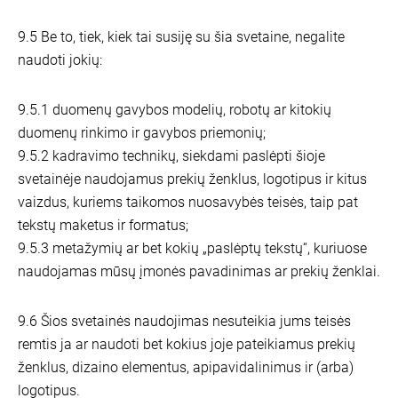
9.5 Be to, tiek, kiek tai susiję su šia svetaine, negalite
naudoti jokių:
9.5.1 duomenų gavybos modelių, robotų ar kitokių
duomenų rinkimo ir gavybos priemonių;
9.5.2 kadravimo technikų, siekdami paslėpti šioje
svetainėje naudojamus prekių ženklus, logotipus ir kitus
vaizdus, kuriems taikomos nuosavybės teisės, taip pat
tekstų maketus ir formatus;
9.5.3 metažymių ar bet kokių „paslėptų tekstų“, kuriuose
naudojamas mūsų įmonės pavadinimas ar prekių ženklai.
9.6 Šios svetainės naudojimas nesuteikia jums teisės
remtis ja ar naudoti bet kokius joje pateikiamus prekių
ženklus, dizaino elementus, apipavidalinimus ir (arba)
logotipus.