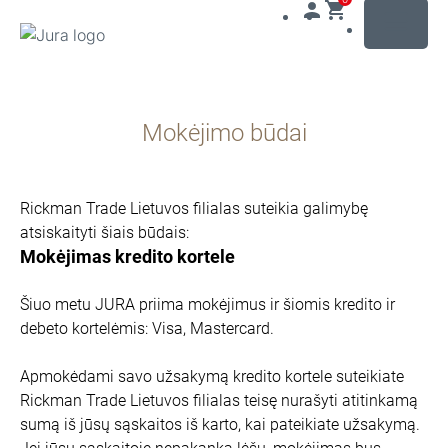
MENU
Pereiti
prie
Mokėjimo būdai
turinio
Pereiti
prie
paieškos
Rickman Trade Lietuvos filialas suteikia galimybę
atsiskaityti šiais būdais:
Mokėjimas kredito kortele
Šiuo metu JURA priima mokėjimus ir šiomis kredito ir
debeto kortelėmis: Visa, Mastercard.
Apmokėdami savo užsakymą kredito kortele suteikiate
Rickman Trade Lietuvos filialas teisę nurašyti atitinkamą
sumą iš jūsų sąskaitos iš karto, kai pateikiate užsakymą.