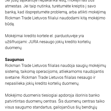
Jei jūsų sąskaitoje nepakanka lėšų, mokėjimas bus
atmestas. Jei taip nutinka, turėtumėte kreiptis į savo
banką, kad išspręstumėte problemą, arba atlikti mokėjimą
Rickman Trade Lietuvos filialui naudodami kitą mokėjimo
būdą.
Mokėjimai kredito kortele el. parduotuvėje yra
užšifruojami: JURA nesaugo jokių kredito kortelių
duomenų.
Saugumas
Rickman Trade Lietuvos filialas naudoja saugių mokėjimų
sistemą, taikomą operacijoms, atliekamoms naudojantis
svetaine. Rickman Trade Lietuvos filialas nesaugo ir
nepasilieka jokių kredito kortelių duomenų.
Mokėjimo duomenis tiesiogiai apdoroja išorinis banko
patvirtintas duomenų centras. Šis duomenų centras taiko
visus saugumo standartus, galiojančius šių bendrųjų