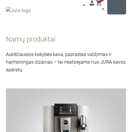
MENU
Pereiti
prie
Namų produktai
turinio
Pereiti
prie
Aukščiausios kokybės kava, paprastas valdymas ir
paieškos
harmoningas dizainas – tai neatsiejama nuo JURA kavos
aparatų.
daugiau
informacijos