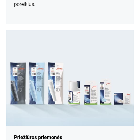
poreikius.
daugiau
informacijos
Priežiūros priemonės