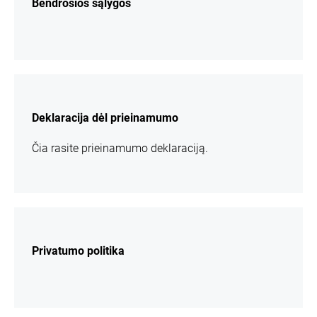
Bendrosios sąlygos
daugiau
informacijos
Deklaracija dėl prieinamumo
Čia rasite prieinamumo deklaraciją.
daugiau
informacijos
Privatumo politika