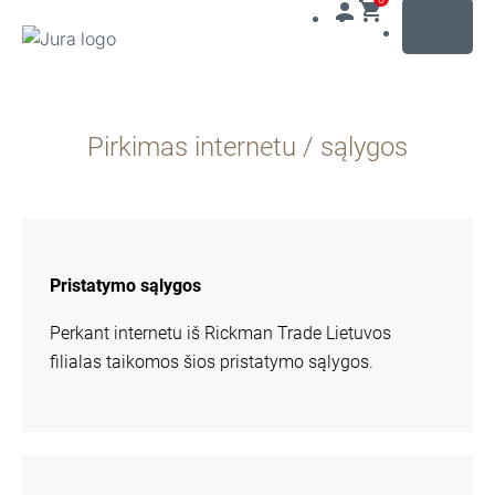
MENU
Pereiti
prie
Pirkimas internetu / sąlygos
turinio
Pereiti
prie
paieškos
daugiau
informacijos
Pristatymo sąlygos
Perkant internetu iš Rickman Trade Lietuvos
filialas taikomos šios pristatymo sąlygos.
daugiau