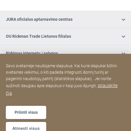
JURA oficialus aptarnavimo centras
OU Rickman Trade Lietuvos filialas
Pirkimas internetu / sąlygos
Savo svetainėje naudojame slapukus. Kai kurie slapukai būtini
Užsiregistruokite naujienlaiškiui
svetainės veikimui, o kiti padeda integruoti išorinį turinį ar
pagerinti naudotojų patirtį (statistikos slapukai).. Jei norite
spauskite
sužinoti daugiau apie slapukus ir kaip juos išjungti,
Socialinė žiniasklaida
čia
.
Padėkos
Sitemap
Interneto
[Website
Priimti visus
svetainė
information]
Copyright © 2026
Atmesti visus