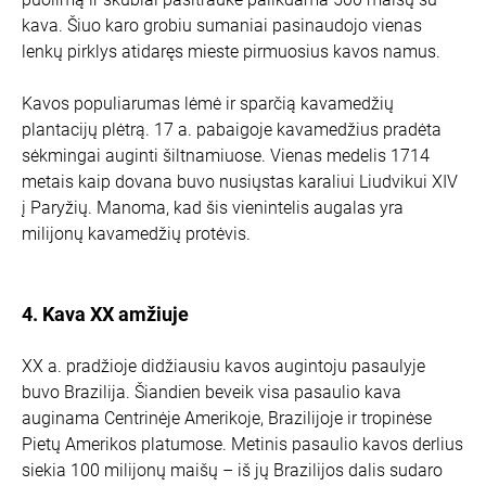
kava. Šiuo karo grobiu sumaniai pasinaudojo vienas
lenkų pirklys atidaręs mieste pirmuosius kavos namus.
Kavos populiarumas lėmė ir sparčią kavamedžių
plantacijų plėtrą. 17 a. pabaigoje kavamedžius pradėta
sėkmingai auginti šiltnamiuose. Vienas medelis 1714
metais kaip dovana buvo nusiųstas karaliui Liudvikui XIV
į Paryžių. Manoma, kad šis vienintelis augalas yra
milijonų kavamedžių protėvis.
4. Kava XX amžiuje
XX a. pradžioje didžiausiu kavos augintoju pasaulyje
buvo Brazilija. Šiandien beveik visa pasaulio kava
auginama Centrinėje Amerikoje, Brazilijoje ir tropinėse
Pietų Amerikos platumose. Metinis pasaulio kavos derlius
siekia 100 milijonų maišų – iš jų Brazilijos dalis sudaro