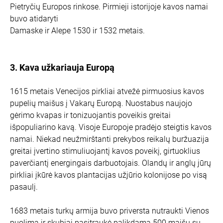
Pietryčių Europos rinkose. Pirmieji istorijoje kavos namai
buvo atidaryti
Damaske ir Alepe 1530 ir 1532 metais.
3. Kava užkariauja Europą
1615 metais Venecijos pirkliai atvežė pirmuosius kavos
pupelių maišus į Vakarų Europą. Nuostabus naujojo
gėrimo kvapas ir tonizuojantis poveikis greitai
išpopuliarino kavą. Visoje Europoje pradėjo steigtis kavos
namai. Niekad neužmirštanti prekybos reikalų buržuazija
greitai įvertino stimuliuojantį kavos poveikį, girtuoklius
paverčiantį energingais darbuotojais. Olandų ir anglų jūrų
pirkliai įkūrė kavos plantacijas užjūrio kolonijose po visą
pasaulį.
1683 metais turkų armija buvo priversta nutraukti Vienos
puolimą ir skubiai pasitraukė palikdama 500 maišų su