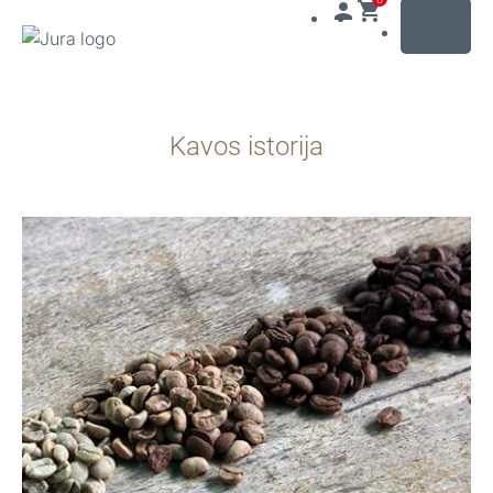
MENU
Pereiti
prie
Kavos istorija
turinio
Pereiti
prie
paieškos