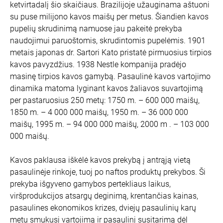
ketvirtadalį šio skaičiaus. Brazilijoje užauginama aštuoni
su puse milijono kavos maišų per metus. Šiandien kavos
pupelių skrudinimą namuose jau pakeitė prekyba
naudojimui paruoštomis, skrudintomis pupelėmis. 1901
metais japonas dr. Sartori Kato pristatė pirmuosius tirpios
kavos pavyzdžius. 1938 Nestle kompanija pradėjo
masinę tirpios kavos gamybą. Pasaulinė kavos vartojimo
dinamika matoma lyginant kavos žaliavos suvartojimą
per pastaruosius 250 metų: 1750 m. – 600 000 maišų,
1850 m. – 4 000 000 maišų, 1950 m. – 36 000 000
maišų, 1995 m. – 94 000 000 maišų, 2000 m . – 103 000
000 maišų.
Kavos paklausa iškėlė kavos prekybą į antrąją vietą
pasaulinėje rinkoje, tuoj po naftos produktų prekybos. Ši
prekyba išgyveno gamybos pertekliaus laikus,
viršprodukcijos atsargų deginimą, krentančias kainas,
pasaulines ekonomikos krizes, dviejų pasaulinių karų
metu smukusį vartojimą ir pasaulinį susitarimą dėl