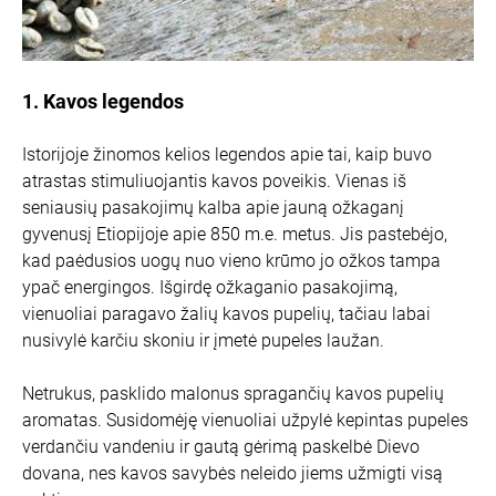
1. Kavos legendos
Istorijoje žinomos kelios legendos apie tai, kaip buvo
atrastas stimuliuojantis kavos poveikis. Vienas iš
seniausių pasakojimų kalba apie jauną ožkaganį
gyvenusį Etiopijoje apie 850 m.e. metus. Jis pastebėjo,
kad paėdusios uogų nuo vieno krūmo jo ožkos tampa
ypač energingos. Išgirdę ožkaganio pasakojimą,
vienuoliai paragavo žalių kavos pupelių, tačiau labai
nusivylė karčiu skoniu ir įmetė pupeles laužan.
Netrukus, pasklido malonus spragančių kavos pupelių
aromatas. Susidomėję vienuoliai užpylė kepintas pupeles
verdančiu vandeniu ir gautą gėrimą paskelbė Dievo
dovana, nes kavos savybės neleido jiems užmigti visą