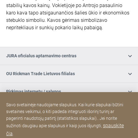
stabilių kavos kainų. Vokietijoje po Antrojo pasaulinio
karo kava tapo atsigaunančios šalies ūkio ir ekonomikos
stebuklo simboliu. Kavos gėrimas simbolizavo
nepritekliaus ir sunkių pokario laikų pabaigą.
JURA oficialus aptarnavimo centras
OU Rickman Trade Lietuvos filialas
Pirkimas internetu / sąlygos
Savo svetainėje naudojame slapukus. Kai kurie slapukai būtini
Užsiregistruokite naujienlaiškiui
svetainės veikimui, o kiti padeda integruoti išorinį turinį ar
pagerinti naudotojų patirtį (statistikos slapukai).. Jei norite
spauskite
sužinoti daugiau apie slapukus ir kaip juos išjungti,
Socialinė žiniasklaida
čia
.