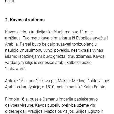
naktį.
2. Kavos atradimas
Kavos gėrimo tradicija skaičiuojama nuo 11 m. e.
amžiaus. Tuo metu kava pirmą kartą iš Etiopijos atvežta į
Arabiją. Persai buvo be galo sužavėti tonizuojančiu
naujojo „musulmonų vyno“ poveikiu, nes tikrasis vynas
islamo išpažinėjams buvo griežtai draudžiamas. Kavos
vardas yra kilęs iš senosios arabų kalbos žodžio
“qahawah.”.
Antroje 15 a. pusėje kava per Meką ir Mediną išplito visoje
Arabijos karalystėje, o 1510 metais pasiekė Kairą Egipte.
Pirmoje 16 a. pusėje Osmanų imperija pasiekė savo
galybės viršūnę. Kavos pupelių prekyba užėmė vis
didesnę dalį Arabijos, Mažosios Azijos, Sirijos, Egipto ir