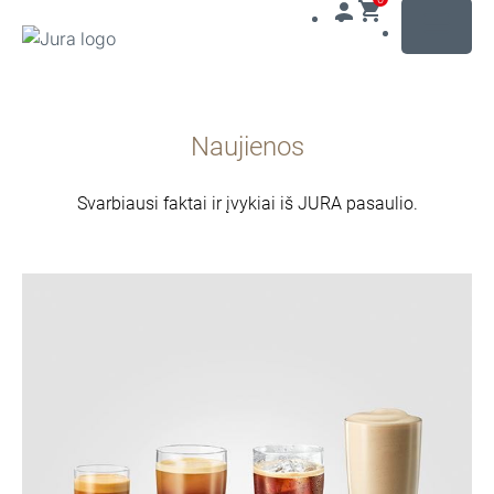
MENU
Pereiti
prie
Naujienos
turinio
Pereiti
prie
Svarbiausi faktai ir įvykiai iš JURA pasaulio.
paieškos